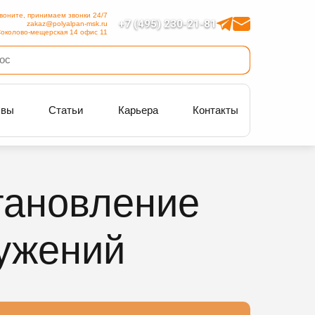
воните, принимаем звонки 24/7
+7 (495) 230-21-81
zakaz@polyalpan-msk.ru
околово-мещерская 14 офис 11
ывы
Статьи
Карьера
Контакты
тановление
ужений