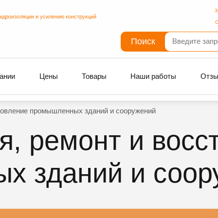
З
гидроизоляции и усилению конструкций
С
Поиск
ании
Цены
Товары
Наши работы
Отз
ановление промышленных зданий и сооружений
я, ремонт и восс
х зданий и соор