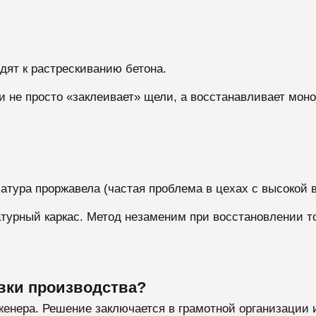
дят к растрескиванию бетона.
не просто «заклеивает» щели, а восстанавливает моно
атура проржавела (частая проблема в цехах с высокой 
атурный каркас. Метод незаменим при восстановлении т
овки производства?
женера. Решение заключается в грамотной организации