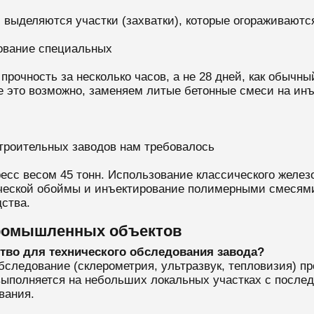
, выделяются участки (захватки), которые огораживаю
вание специальных
рочность за несколько часов, а не 28 дней, как обычны
е это возможно, заменяем литые бетонные смеси на ин
роительных заводов нам требовалось
сс весом 45 тонн. Использование классического железо
еской обоймы и инъектирование полимерными смесями.
дства.
промышленных объектов
тво для технического обследования завода?
обследование (склерометрия, ультразвук, тепловизия) п
 выполняется на небольших локальных участках с пос
вания.