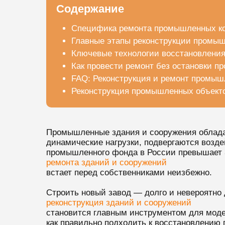
Содержание
Специфика ремонта промышленных к
Главные этапы реконструкции промыш
Ключевые технологии восстановления
Как провести ремонт без остановки п
FAQ: Реконструкция и ремонт промыш
Реконструкция промышленных объекто
Промышленные здания и сооружения обладаю
динамические нагрузки, подвергаются возд
промышленного фонда в России превышает 30
ремонта зданий и сооружений
встает перед собственниками неизбежно.
Строить новый завод — долго и невероятно 
реконструкция зданий и сооружений
становится главным инструментом для моде
как правильно подходить к восстановлению