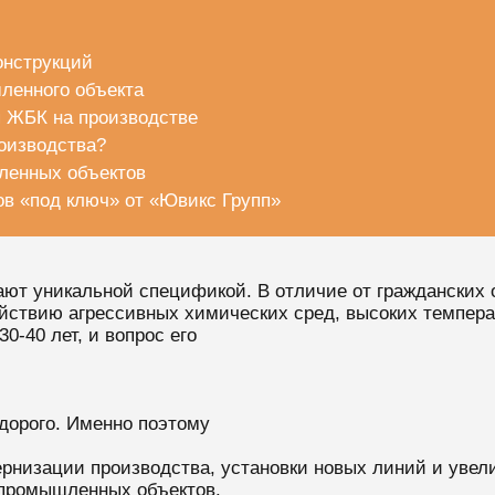
онструкций
ленного объекта
 ЖБК на производстве
роизводства?
ленных объектов
в «под ключ» от «Ювикс Групп»
т уникальной спецификой. В отличие от гражданских 
ействию агрессивных химических сред, высоких темпера
-40 лет, и вопрос его
дорого. Именно поэтому
рнизации производства, установки новых линий и увели
 промышленных объектов.