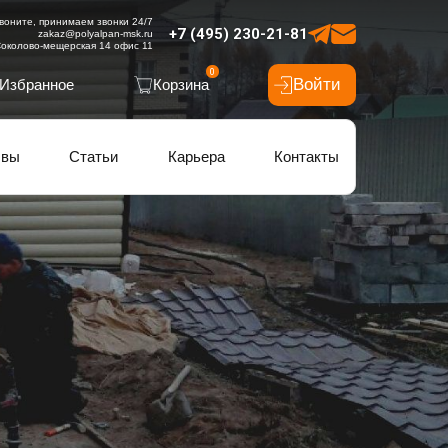
воните, принимаем звонки 24/7
+7 (495) 230-21-81
zakaz@polyalpan-msk.ru
околово-мещерская 14 офис 11
0
Войти
Избранное
Корзина
ывы
Статьи
Карьера
Контакты