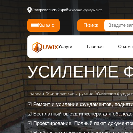
Ставропольский край
Усиление фундамента
Поиск
Каталог
Услуги
Главная
О комп
УСИЛЕНИЕ 
Главная
Усиление конструкций
Усиление фундам
☑ Ремонт и усиление фундаментов, поднят
☑ Бесплатный выезд инженера для обследов
☑ Проектирование. Полный пакет документо
☑ Надёжные материалы напрямую от произ