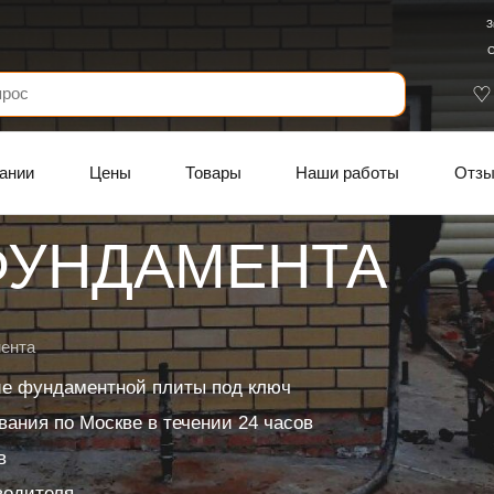
З
С
ании
Цены
Товары
Наши работы
Отз
ФУНДАМЕНТА
ента
ие фундаментной плиты под ключ
ания по Москве в течении 24 часов
в
водителя