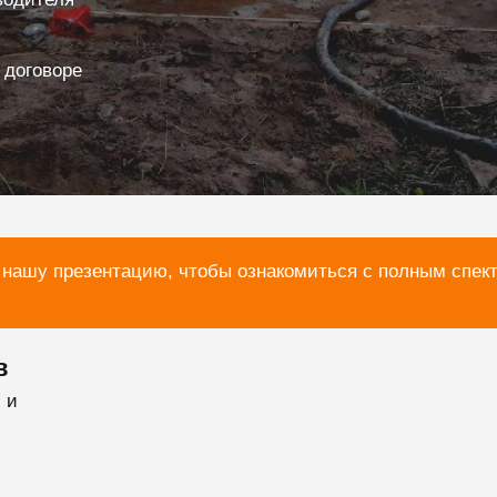
 договоре
 нашу презентацию, чтобы ознакомиться с полным спек
в
 и