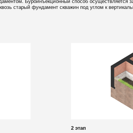
даментом. Буроинъекционный способ осуществляется за
квозь старый фундамент скважин под углом к вертикаль
2 этап