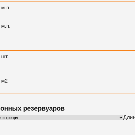
м.п.
м.п.
шт.
м2
тонных резервуаров
Длин