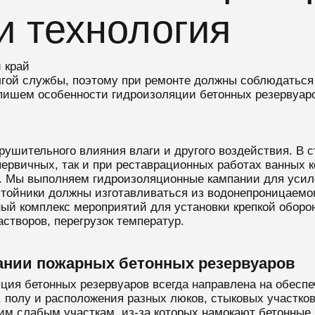
и технология
 край
лгой службы, поэтому при ремонте должны соблюдаться
пишем особенности гидроизоляции бетонных резервуаров
рушительного влияния влаги и другого воздействия. В 
первичных, так и при реставрационных работах ванных к
р. Мы выполняем гидроизоляционные кампании для усил
стойники должны изготавливаться из водонепроницаемог
ый комплекс мероприятий для установки крепкой оборо
створов, перегрузок температур.
ании пожарных бетонных резервуаров
ция бетонных резервуаров всегда направлена на обесп
 полу и расположения разных люков, стыковых участков
им слабым участкам, из-за которых намокают бетонные