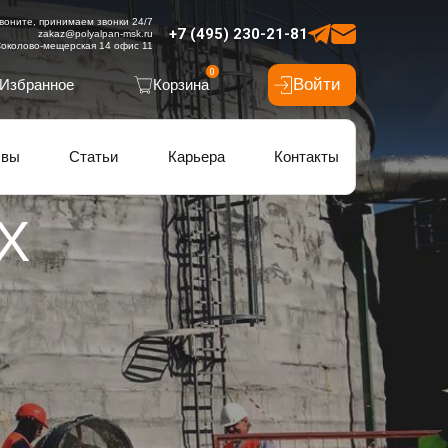
воните, принимаем звонки 24/7
+7 (495) 230-21-81
zakaz@polyalpan-msk.ru
околово-мещерская 14 офис 11
0
Войти
Избранное
Корзина
ывы
Статьи
Карьера
Контакты
Х