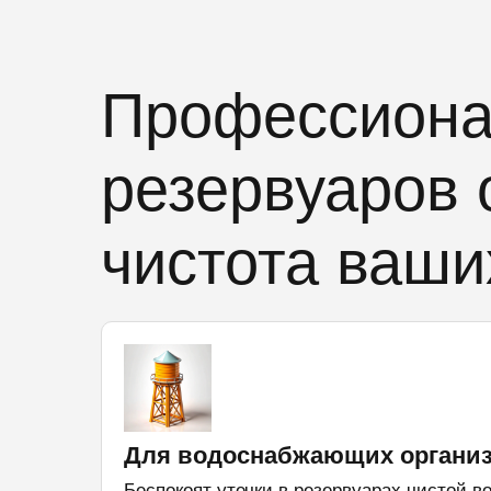
Профессиона
резервуаров 
чистота ваш
Для водоснабжающих органи
Беспокоят утечки в резервуарах чистой в