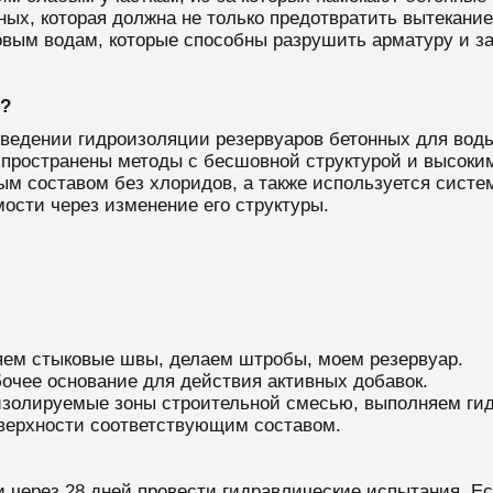
ых, которая должна не только предотвратить вытекани
товым водам, которые способны разрушить арматуру и з
?
ведении гидроизоляции резервуаров бетонных для воды
спространены методы с бесшовной структурой и высок
 составом без хлоридов, а также используется систе
ости через изменение его структуры.
яем стыковые швы, делаем штробы, моем резервуар.
очее основание для действия активных добавок.
изолируемые зоны строительной смесью, выполняем ги
верхности соответствующим составом.
и через 28 дней провести гидравлические испытания. Ес