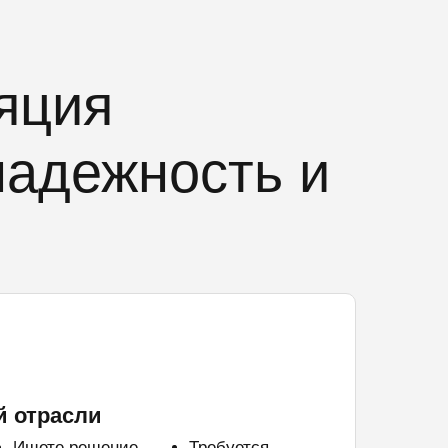
яция
надежность и
й отрасли
Ищете решение
Требуется