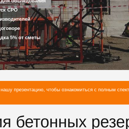
 для обследования
уск СРО
изводителей
договоре
идка 5% от сметы
 нашу презентацию, чтобы ознакомиться с полным спек
я бетонных резе