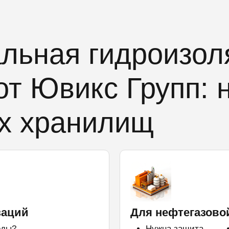
льная гидроизол
от Ювикс Групп: 
их хранилищ
заций
Для нефтегазово
оды?
Нужна защита