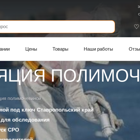
З
С
ании
Цены
Товары
Наши работы
Отз
ЯЦИЯ ПОЛИМО
ция полимочевиной
ной под ключ Ставропольский край
 для обследования
уск СРО
изводителей