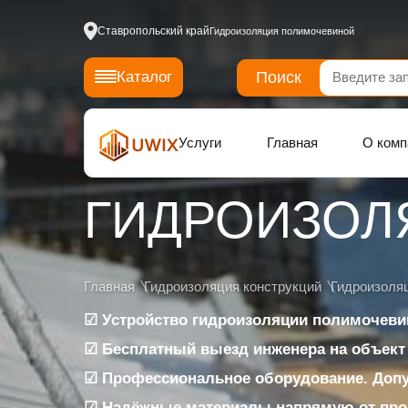
Ставропольский край
Гидроизоляция полимочевиной
Поиск
Каталог
Услуги
Главная
О комп
ГИДРОИЗОЛ
Главная
Гидроизоляция конструкций
Гидроизоля
☑ Устройство гидроизоляции полимочеви
☑ Бесплатный выезд инженера на объект
☑ Профессиональное оборудование. Доп
☑ Надёжные материалы напрямую от про