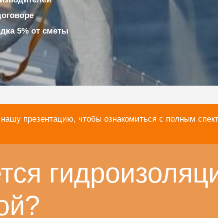
договоре
идка 5% от сметы
 нашу презентацию, чтобы ознакомиться с полным спек
тся гидроизоляц
ой?