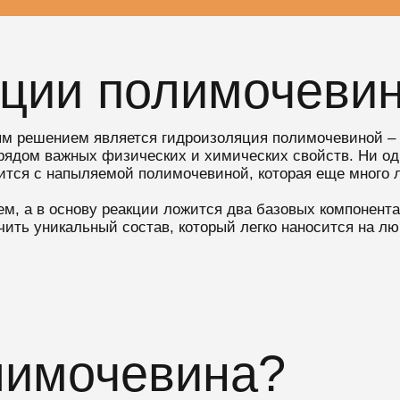
яции полимочеви
м решением является гидроизоляция полимочевиной –
рядом важных физических и химических свойств. Ни од
нится с напыляемой полимочевиной, которая еще много 
м, а в основу реакции ложится два базовых компонент
ить уникальный состав, который легко наносится на л
лимочевина?