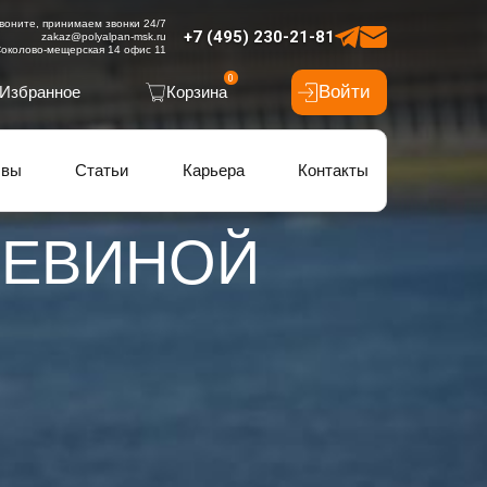
воните, принимаем звонки 24/7
+7 (495) 230-21-81
zakaz@polyalpan-msk.ru
околово-мещерская 14 офис 11
0
Войти
Избранное
Корзина
ывы
Статьи
Карьера
Контакты
ЧЕВИНОЙ