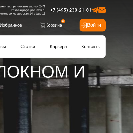
воните, принимаем звонки 24/7
+7 (495) 230-21-81
zakaz@polyalpan-msk.ru
околово-мещерская 14 офис 11
0
Войти
Избранное
Корзина
ывы
Статьи
Карьера
Контакты
ЛОКНОМ И