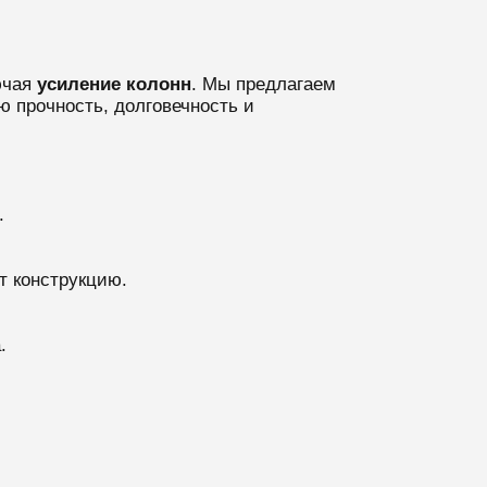
ючая
усиление колонн
. Мы предлагаем
ю прочность, долговечность и
.
т конструкцию.
.