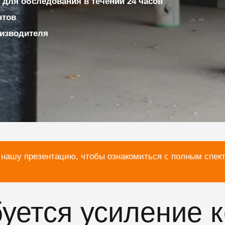
для обследования в течении 24 часов
нтов
изводителя
 нашу презентацию, чтобы ознакомиться с полным спек
буется усиление 