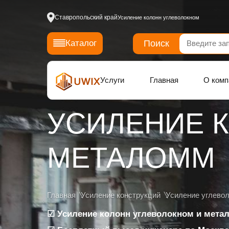
Ставропольский край
Усиление колонн углеволокном
Поиск
Каталог
Услуги
Главная
О комп
УСИЛЕНИЕ 
МЕТАЛОММ
Главная
Усиление конструкций
Усиление углево
☑ Усиление колонн углеволокном и мета