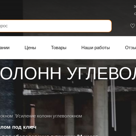
З
С
ании
Цены
Товары
Наши работы
Отз
КОЛОНН УГЛЕВО
локном
Усиление колонн углеволокном
ллом под ключ