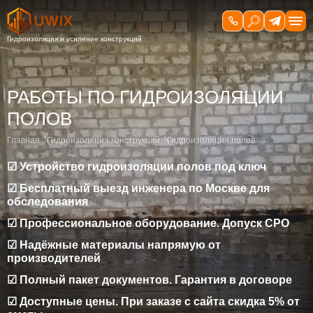
РАБОТЫ ПО ГИДРОИЗОЛЯЦИИ
ПОЛОВ
Главная
Гидроизоляция конструкций
Гидроизоляция полов
☑ Устройство гидроизоляции полов под ключ
☑ Бесплатный выезд инженера по Москве для
обследования
☑ Профессиональное оборудование. Допуск СРО
☑ Надёжные материалы напрямую от
производителей
☑ Полный пакет документов. Гарантия в договоре
☑ Доступные цены. При заказе с сайта скидка 5% от