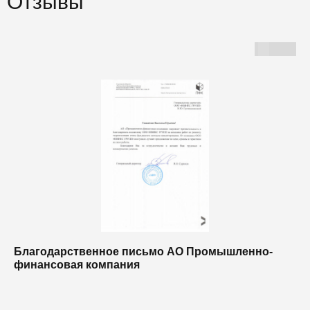
Отзывы
Благодарственное письмо АО Промышленно-
Б
финансовая компания
п
п