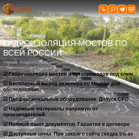
ГИДРОИЗОЛЯЦИЯ МОСТОВ ПО
ВСЕЙ РОССИИ
Главная
Гидроизоляция конструкций
Гидроизоляция мостов
☑ Гидроизоляция мостов и путепроводов под ключ
☑ Бесплатный выезд инженера по Москве для
обследования
☑ Профессиональное оборудование. Допуск СРО
☑ Надёжные материалы напрямую от
производителей
☑ Полный пакет документов. Гарантия в договоре
☑ Доступные цены. При заказе с сайта скидка 5% от