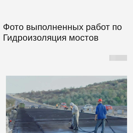
Фото выполненных работ по
Гидроизоляция мостов
Г
И
Б
и
у
К
м
н