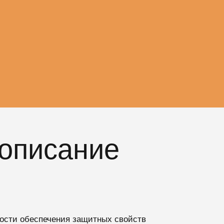
 описание
ости обеспечения защитных свойств