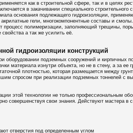
рименяется как в строительной сфере, так и в целях ре
ключается в закачивании специального строительного с
риала основания подлежащего гидроизоляции, применя
крилатные гели, многокомпонентные составы и смолы. 
ит процесс полимеризации, заполняющий трещины, поры 
свойства а так же усилить её.
нной гидроизоляции конструкций
ри оборудовании подземных сооружений и кирпичных пос
чки материала изнутри объекта, но не в стену, а за ее
аточной плотностью, которая размещается между грун
ьшим спросом при реализации подземных тоннелей с вы
ции этой технологии не только профессиональным обо
ярно совершенствуя свои знания. Действуют мастера в 
ают отверстия под определенным углом