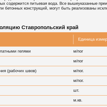
орых содержится питьевая вода. Все вышеуказанные пре
и бетонных конструкций, могут быть реализованы исклю
оляцию Ставропольский край
Единица изме
илатными гелями
м/пог
м/пог
ния (рабочих швов)
м/пог.
м/пог.
шт.
м.кв.