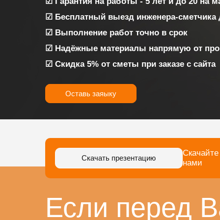
☑ Гарантия на работы - 5 лет и до 20 на 
☑ Бесплатный выезд инженера-сметчика 
☑ Выполнение работ точно в срок
☑ Надёжные материалы напрямую от про
☑ Скидка 5% от сметы при заказе с сайта
Оставь заяыку
Скачайте
Скачать презентацию
нами
Если перед В