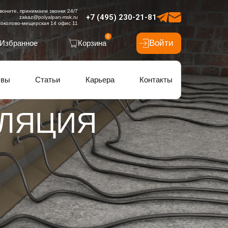
воните, принимаем звонки 24/7
+7 (495) 230-21-81
zakaz@polyalpan-msk.ru
околово-мещерская 14 офис 11
0
Войти
Избранное
Корзина
ывы
Статьи
Карьера
Контакты
ЛЯЦИЯ