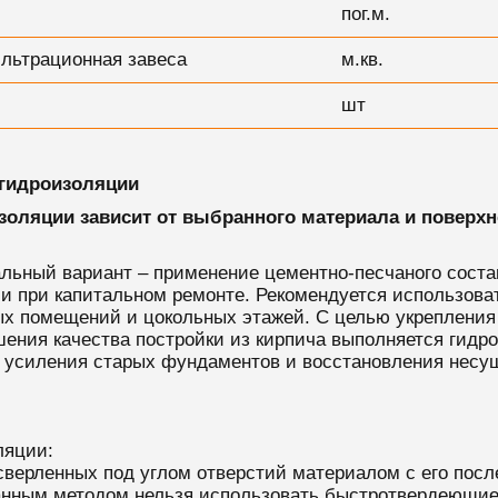
пог.м.
льтрационная завеса
м.кв.
шт
 гидроизоляции
золяции зависит от выбранного материала и поверх
ьный вариант – применение цементно-песчаного состав
 и при капитальном ремонте. Рекомендуется использов
ых помещений и цокольных этажей. С целью укрепления
шения качества постройки из кирпича выполняется гидр
 усиления старых фундаментов и восстановления несущ
ляции:
ысверленных под углом отверстий материалом с его п
анным методом нельзя использовать быстротвердеющие