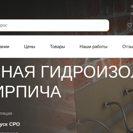
З
С
ании
Цены
Товары
Наши работы
Отз
НАЯ ГИДРОИЗО
ИРПИЧА
оляция
уск СРО