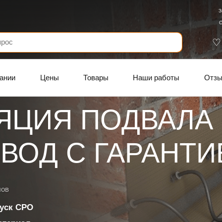
З
С
ании
Цены
Товары
Наши работы
Отз
ЯЦИЯ ПОДВАЛА
ВОД C ГАРАНТИ
лов
уск СРО