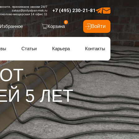
воните, принимаем звонки 24/7
+7 (495) 230-21-81
zakaz@polyalpan-msk.ru
околово-мещерская 14 офис 11
0
Войти
Избранное
Корзина
ывы
Статьи
Карьера
Контакты
 ОТ
ЕЙ 5 ЛЕТ