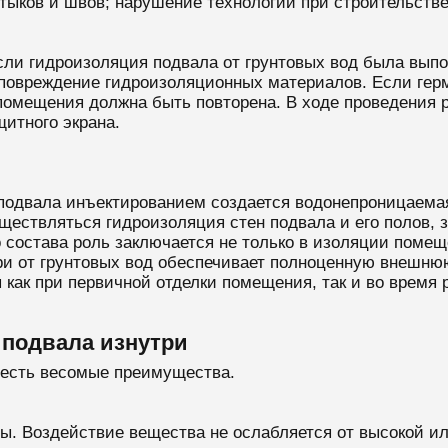
тыков и швов; нарушение технологии при строительстве
ли гидроизоляция подвала от грунтовых вод была выпо
повреждение гидроизоляционных материалов. Если гер
 помещения должна быть повторена. В ходе проведения 
щитного экрана.
подвала инъектированием создается водонепроницаемая 
уществляться гидроизоляция стен подвала и его полов,
о состава роль заключается не только в изоляции помещ
ри от грунтовых вод обеспечивает полноценную внешню
как при первичной отделки помещения, так и во время 
подвала изнутри
 есть весомые преимущества.
ы. Воздействие вещества не ослабляется от высокой ил