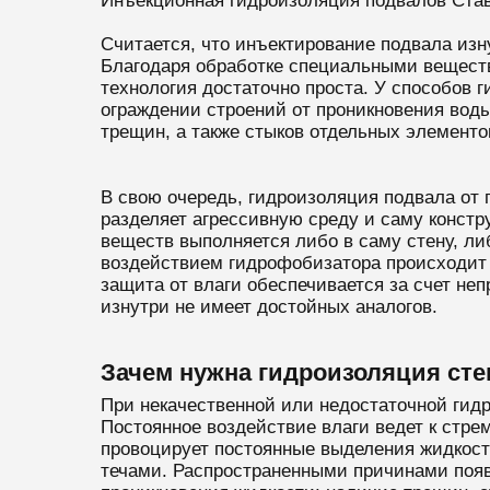
Инъекционная гидроизоляция подвалов Став
Считается, что инъектирование подвала изн
Благодаря обработке специальными вещества
технология достаточно проста. У способов г
ограждении строений от проникновения воды
трещин, а также стыков отдельных элементо
В свою очередь, гидроизоляция подвала от
разделяет агрессивную среду и саму конст
веществ выполняется либо в саму стену, л
воздействием гидрофобизатора происходит 
защита от влаги обеспечивается за счет не
изнутри не имеет достойных аналогов.
Зачем нужна гидроизоляция сте
При некачественной или недостаточной гидр
Постоянное воздействие влаги ведет к стр
провоцирует постоянные выделения жидкост
течами. Распространенными причинами появ