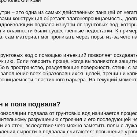
ропольский край
утри – это одна из самых действенных панацей от нега
ми конструкция обретает влагонепроницаемость, долгов
идроизоляции подвала изнутри от грунтовых вод, которы
 и влажности были существенные недостатки. К пример
в, сам материал мог проникать через поры, из-за чего 
 грунтовых вод с помощью инъекций позволяет создава
рукцию. Если говорить проще, когда выполняются защи
ибо в пространство, разделяющие поверхность стены с
заполнение всех образовавшихся щелей, трещин и капи
проницаемости эластичного барьера. На текущий момент
н и пола подвала?
оизоляции подвала от грунтовых вод начинается проце
емительному разрушению строения и его последующей н
и из стен, вследствие чего можно заметить полы с лу
ления сырости в подвалах считаются: повышение уровн