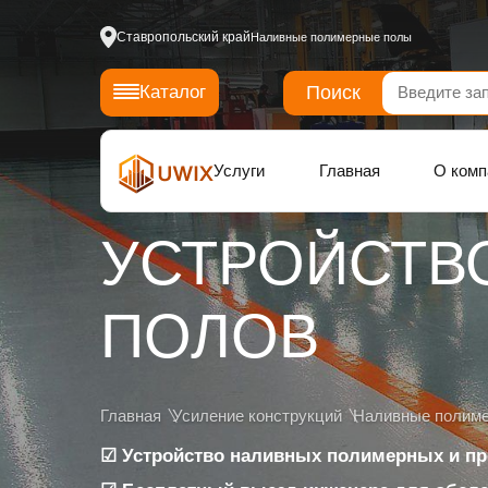
Ставропольский край
Наливные полимерные полы
Поиск
Каталог
Услуги
Главная
О комп
УСТРОЙСТВ
ПОЛОВ
Главная
Усиление конструкций
Наливные полим
☑ Устройство наливных полимерных и п