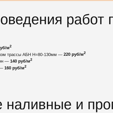
оведения работ 
2
руб/м
2
ажом трассы АБН Н=80-130мм —
220 руб/м
2
нн —
140 руб/м
2
 —
160 руб/м
 наливные и пр