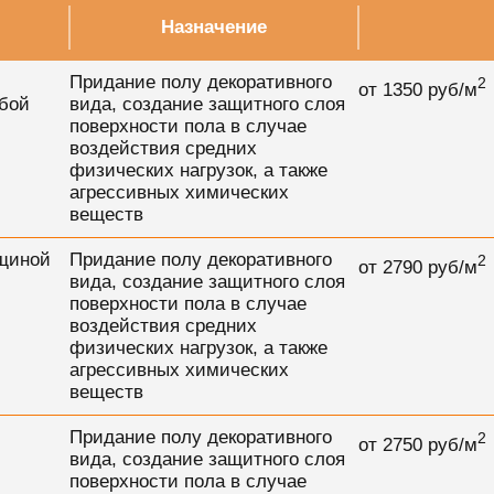
Назначение
Придание полу декоративного
2
от
1350
руб/м
юбой
вида, создание защитного слоя
поверхности пола в случае
воздействия средних
физических нагрузок, а также
агрессивных химических
веществ
лщиной
Придание полу декоративного
2
от
2790
руб/м
вида, создание защитного слоя
поверхности пола в случае
воздействия средних
физических нагрузок, а также
агрессивных химических
веществ
Придание полу декоративного
2
от
2750
руб/м
вида, создание защитного слоя
поверхности пола в случае