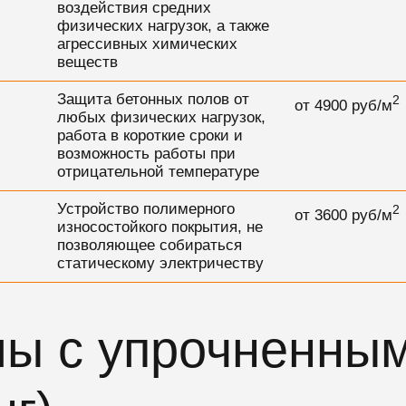
воздействия средних
физических нагрузок, а также
агрессивных химических
веществ
Защита бетонных полов от
2
от
4900
руб/м
любых физических нагрузок,
работа в короткие сроки и
возможность работы при
отрицательной температуре
Устройство полимерного
2
от
3600
руб/м
износостойкого покрытия, не
позволяющее собираться
статическому электричеству
лы с упрочненны