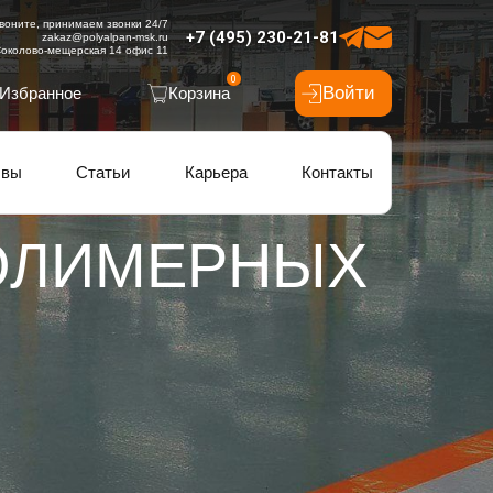
воните, принимаем звонки 24/7
+7 (495) 230-21-81
zakaz@polyalpan-msk.ru
околово-мещерская 14 офис 11
0
Войти
Избранное
Корзина
ывы
Статьи
Карьера
Контакты
ОЛИМЕРНЫХ