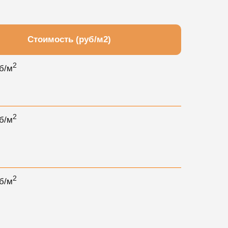
Стоимость (руб/м2)
2
б/м
2
б/м
2
б/м