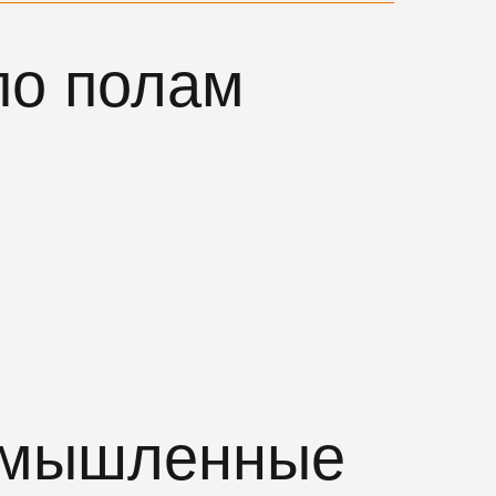
по полам
омышленные