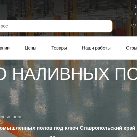
З
С
ании
Цены
Товары
Наши работы
Отз
О НАЛИВНЫХ П
ерные полы
ромышленных полов под ключ Ставропольский край