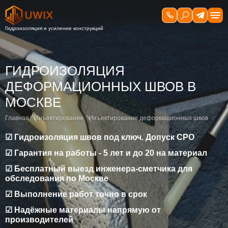
ГИДРОИЗОЛЯЦИЯ
ДЕФОРМАЦИОННЫХ ШВОВ В
МОСКВЕ
Главная
Инъектирование
Инъектирование деформационных швов
☑ Гидроизоляция швов под ключ. Допуск СРО
☑ Гарантия на работы - 5 лет и до 20 на материал
☑ Бесплатный выезд инженера-сметчика для
обследования по Москве
☑ Выполнение работ точно в срок
☑ Надёжные материалы напрямую от
производителей