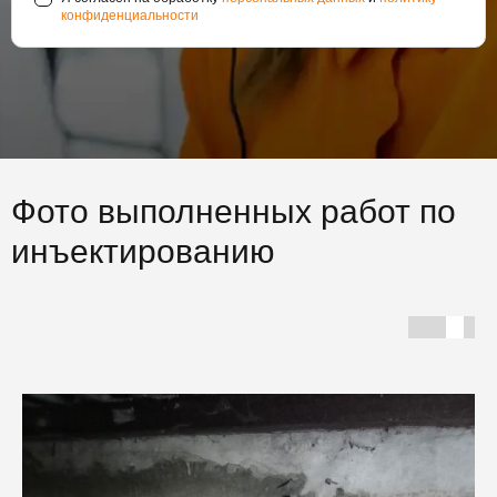
конфиденциальности
Фото выполненных работ по
инъектированию
Г
С