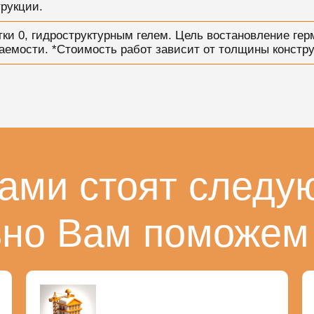
рукции.
ки 0, гидроструктурным гелем. Цель востановление гер
цаемости. *Стоимость работ зависит от толщины констру
ами стоят следу
ьно Вам поможем