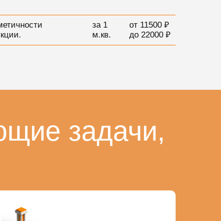
метичности
за 1
от 11500 ₽
кции.
м.кв.
до 22000 ₽
ющие задачи,