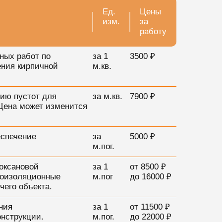
Ед.
Цены
изм.
за
работу
ных работ по
за 1
3500 ₽
ения кирпичной
м.кв.
ию пустот для
за м.кв.
7900 ₽
*Цена может изменится
еспечение
за
5000 ₽
м.пог.
оксановой
за 1
от 8500 ₽
роизоляционные
м.пог
до 16000 ₽
чего объекта.
ния
за 1
от 11500 ₽
онструкции.
м.пог.
до 22000 ₽