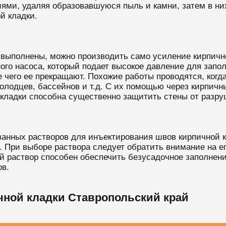
ми, удаляя образовавшуюся пыль и камни, затем в них
й кладки.
 выполнены, можно производить само усиление кирпичн
го насоса, который подает высокое давление для запо
е чего ее прекращают. Похожие работы проводятся, когд
колодцев, бассейнов и т.д. С их помощью через кирпичн
кладки способна существенно защитить стены от разру
нных растворов для инъектирования швов кирпичной к
 При выборе раствора следует обратить внимание на ег
 раствор способен обеспечить безусадочное заполнение
ов.
чной кладки Ставропольский край