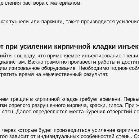
цепления раствора с материалом.
 как туннели или паркинги, также производится усилени
т при усилении кирпичной кладки инъе
ийти к выводу, что применяемое инъектирование трещин
циалистам. Важно грамотно произвести работы и достигн
ециализированное оборудование. Необходимо полное соб
тратить время на некачественный результат.
ием трещин в кирпичной кладке требует времени. Перв
атки опрелого разрушенного кирпича, краски, гипса. Пр
 стен. Далее определяются места бурения отверстий с
, через которые будет производиться усиление кирпично
гол зависит от индивидуальных особенностей стены. С