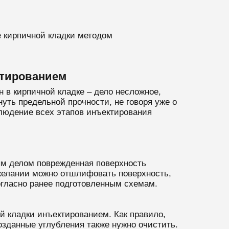
е кирпичной кладки методом
ктированием
 в кирпичной кладке – дело несложное,
уть предельной прочности, не говоря уже о
людение всех этапов инъектирования
ым делом поврежденная поверхность
и желании можно отшлифовать поверхность,
огласно ранее подготовленным схемам.
й кладки инъектированием. Как правило,
озданные углубления также нужно очистить.