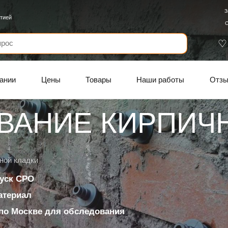
З
нтией
С
ании
Цены
Товары
Наши работы
Отз
ВАНИЕ КИРПИЧ
ной кладки
уск СРО
материал
по Москве для обследования