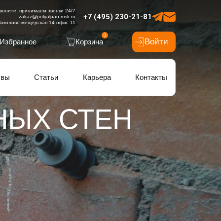
воните, принимаем звонки 24/7
+7 (495) 230-21-81
zakaz@polyalpan-msk.ru
околово-мещерская 14 офис 11
0
Войти
Избранное
Корзина
ывы
Статьи
Карьера
Контакты
НЫХ СТЕН