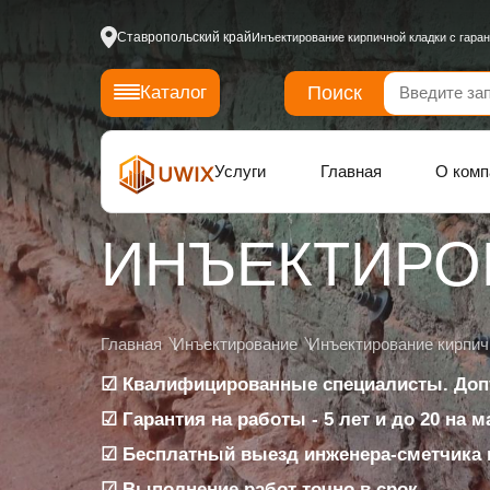
Ставропольский край
Инъектирование кирпичной кладки с гара
Поиск
Каталог
Услуги
Главная
О комп
ИНЪЕКТИРО
Главная
Инъектирование
Инъектирование кирпич
☑ Квалифицированные специалисты. Доп
☑ Гарантия на работы - 5 лет и до 20 на 
☑ Бесплатный выезд инженера-сметчика 
☑ Выполнение работ точно в срок