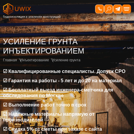
УСИЛЕНИЕ ГРУНТА
ИНЪЕКТИРОВАНИЕМ
Главная
Инъектирование
Усиление грунта
☑ Квалифицированные специалисты. Допуск СРО
☑ Гарантия на работы - 5 лет и до 20 на материал
☑ Бесплатный выезд инженера-сметчика для
обследования по Москве
☑ Выполнение работ точно в срок
☑ Надёжные материалы напрямую от
производителей
☑ Скидка 5% от сметы при заказе с сайта