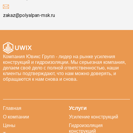
zakaz@polyalpan-msk.ru
Компания Ювикс Групп - лидер на рынке усиления
конструкций и гидроизоляции. Мы серьезная компания,
делаем своё дело с полной ответственностью, наши
клиенты подтверждают, что нам можно доверять, и
обращаются к нам снова и снова.
Услуги
Главная
О компании
Усиление конструкций
Цены
Гидроизоляция
конструкций